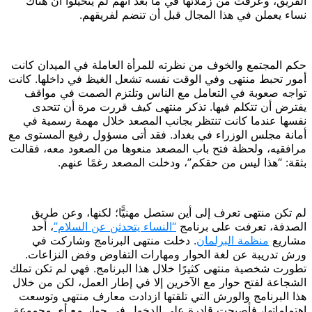
الفريق، وعرفت من زملائها في ما بعد أنهم لم يتخيلوا أن هناك
نساء يعملن في هذا المجال قبل أن تنضم لفريقهم.
حكم المجتمع والخوف من نظرته للمرأة العاملة في الميدان كانت
أمور تحبط منتهى وفي الوقت نفسه تشعل الغيظ في داخلها. كانت
تواجه صعوبة في التعامل مع الناس وتلتزم الصمت في مواقف
يفترض أن تتكلم فيها. تذكر منتهى كيف قررت مرة أن تتحدى
نفسها عندما كانت تنتظر بجانب المصعد خلال مهمة رسمية في
أمانة مجلس الوزراء في بغداد. فقد أتى مسؤول رفيع المستوى مع
مرافقيه، ولحظة فتح باب المصعد منعوها من الصعود معه، فقالت
بثقة: “هذا ليس من حقكم”، ودخلت المصعد رغمًا عنهم.
لم تكن منتهى تعرف إلى أين ستصل مهنيًّا؛ لكنها، وعن طريق
الصدفة، تعرفت على برنامج
“النساء يتحدثن عن السلام”
، أحد
مشاريع
منظمة البرلمان
. دخلت منتهى البرنامج وشاركت في
ورش تدريبة عن لغة الحوار ومهارات التفاوض وفض النزاعات.
تطورت شخصية منتهى كثيرًا خلال هذا البرنامج. فهي لم تكن تملك
الشجاعة لفتح حوار مع الآخرين إلا في إطار العمل، لكن من خلال
هذا البرنامج والورش التي تلقتها ازدادت معارف منتهى وتوسعت
اهتماماتها، فأصبحت قادرة على الدخول في حوار مع أي مجموعة