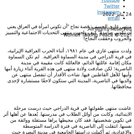
Twitter
Instagram
24 يناير 2022
email
منتهى غازي الحسني: قصة نجاح “أن تكوني امرأة في العراق يعني
All Rights Reserved.
أن تكوني صامدة” كيف واجهت منتهى التحديات الاجتماعية والتمييز
Women Talking Peace © 2021
والحروب وحققت النجاح!
ولدت منتهى غازي في عام ١٩٨١، أثناء الحرب العراقية الإيرانية،
في قرية الدراجي في مدينة السماوة العراقية. لم تكن السماوة
مكان إقامة عائلتها الدائم، فالعائلة كانت مقيمة في مدينة
الناصرية؛ لكن صادفت ولادة منتهى في هذه القرية أثناء زيارة أمها
وأبيها للأهل القاطنين فيها. شاءت الأقدار أن تنفصل منتهى عن
والديها في الناصرية، المدينة التي ستكون لاحقًا مستشارة لإحدى
محافظاتها.
عاشت منتهى طفولتها في قرية الدراجي حيث درست مرحلة
الابتدائية، وكانت من أوائل الطلاب في مدرستها. بُعدها عن أهلها أثر
في تكوين شخصيتها. فقد كان محيطها يراها مستقلة وواثقة من
نفسها. انتقلت إلى الناصرية في فترة الدراسة المتوسطة
والإعدادية، ثم أكملت دراستها الجامعية في مدينة البصرة حيث