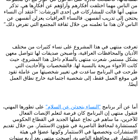
من الناس مهما اختلفت أفكارهم وآراؤهم عن أفكارها هي. تذكر
منتهى أنها قالت للمشاركات في إحدى الورشات: “أعتقد أن النساء
يحتجن إلى تدريب أنفسهن. فالنساء العراقيات يعزلن أنفسهن عن
الناس لأن هذا ما تعلمنه من خلال ثقافة المجتمع التي تفرض ذلك.”
تعرفت منتهى في هذا المشروع على نساء كثيرات من مختلف
الأديان والمحافظات العراقية، وأصبحن صديقات لها تتواصل معهن
بشكل مستمر. شعرت منتهى بالسلام داخل هذا المشروع، حيث
كانت الأجواء مريحة بالنسبة لها. فالشخصيات والأحاديث التي
طرحت في البرنامج ساعدت في تغيير شخصيتها من عاملة تقود
في موقع العمل فقط، إلى شخصية اجتماعية خارج نطاق العمل
أيضًا.
أما عن أثر برنامج
“النساء يتحدثن عن السلام”
على تطورها المهني،
فتقول منتهى إن البرنامج كان فرصة لتعلم الإنصات الفعال
للآخرين، ما ساهم في نجاح عملها الجديد في القطاع الحكومي
كمستشارة لمحافظ الناصرية في شؤون الاستثمار. من خلال تقديم
الاستشارات وتخصصها في الاستثمار وكونها عضوًا في هيئة
الاستثمار في محافظة الناصرية، أصبحت منتهى بعد أربع سنوات