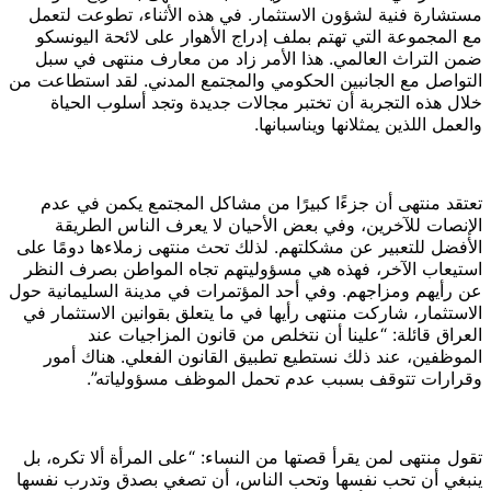
مستشارة فنية لشؤون الاستثمار. في هذه الأثناء، تطوعت لتعمل
مع المجموعة التي تهتم بملف إدراج الأهوار على لائحة اليونسكو
ضمن التراث العالمي. هذا الأمر زاد من معارف منتهى في سبل
التواصل مع الجانبين الحكومي والمجتمع المدني. لقد استطاعت من
خلال هذه التجربة أن تختبر مجالات جديدة وتجد أسلوب الحياة
والعمل اللذين يمثلانها ويناسبانها.
تعتقد منتهى أن جزءًا كبيرًا من مشاكل المجتمع يكمن في عدم
الإنصات للآخرين، وفي بعض الأحيان لا يعرف الناس الطريقة
الأفضل للتعبير عن مشكلتهم. لذلك تحث منتهى زملاءها دومًا على
استيعاب الآخر، فهذه هي مسؤوليتهم تجاه المواطن بصرف النظر
عن رأيهم ومزاجهم. وفي أحد المؤتمرات في مدينة السليمانية حول
الاستثمار، شاركت منتهى رأيها في ما يتعلق بقوانين الاستثمار في
العراق قائلة: “علينا أن نتخلص من قانون المزاجيات عند
الموظفين، عند ذلك نستطيع تطبيق القانون الفعلي. هناك أمور
وقرارات تتوقف بسبب عدم تحمل الموظف مسؤولياته”.
تقول منتهى لمن يقرأ قصتها من النساء: “على المرأة ألا تكره، بل
ينبغي أن تحب نفسها وتحب الناس، أن تصغي بصدق وتدرب نفسها