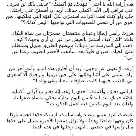
هذه إرادة الله يا أختي.” تنهّدَتْ، ثمّ أكملتْ: “عديني بأنّك لن تحزني
على فراقي إلى الأبد. أكملي حياتك. أريد أن أطمئنّ على راحتك،
حتّى ولو كنتُ تحت التراب. استمرّي بكلّ القوّة التي تملكينها. نحن
أقوى من أن ننحني للصعوبات التي نواجهها، أليس كذلك؟”
هززتُ رأسي إيجابًا وعيناي منتفختان محمرّتان من شدّة البكاء.
قلتُ: “لكن كيف أستمرّ بالعيش من غير أن أرى وجهك؟ كيف
أذهب إلى المدرسة من دونك؟ سيصبح الطريق طويل وستظلم
عليّ الحياة. اصبري قليلًا بعد. سأذهب لأحضر الطبيب رغمًا عن
أبي.”
“رغد، لا تغيبي عن وجهي. أريد أن أفارق هذه الدنيا وأنتِ آخر من
أراه. سلّمي على أمّنا وقبّليها عنّي حين ترينها. وأرجوك ألّا تُشعِري
أبي بالذنب. فمهما كانت تصرّفاته معنا، يبقى والدنا.”
ناولتني دفترًا، وأكملتْ: “خذي يا رغد، إنّه دفتر مذكّراتي. أكمليه
بقصّة حياتكِ انت ابتداءً من اليوم. بدايتُه تحكي مأساة طفولتنا،
ولعلّك بعد اليوم تكتبين فيه أجمل الذكريات.”
أغمضتْ شهد عينيها ببطء واستسلمتْ. لمستُ خدّها
فجدته بار
دًا.
كان وجهها شاحبًا وهادئًا، ولا تزال دمعتها الأخيرة تسيل على خدّها.
مال رأسها في حضني… انتهت رحلتها في هذه الدنيا.