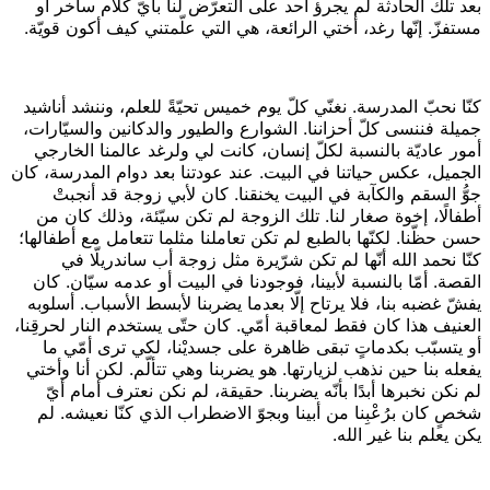
بعد تلك الحادثة لم يجرؤ أحد على التعرّض لنا بأيّ كلام ساخر أو
مستفزّ. إنّها رغد، أختي الرائعة، هي التي علّمتني كيف أكون قويّة.
كنّا نحبّ المدرسة. نغنّي كلّ يوم خميس تحيّةً للعلم، وننشد أناشيد
جميلة فننسى كلّ أحزاننا. الشوارع والطيور والدكانين والسيّارات،
أمور عاديّة بالنسبة لكلّ إنسان، كانت لي ولرغد عالمنا الخارجي
الجميل، عكس حياتنا في البيت. عند عودتنا بعد دوام المدرسة، كان
جوُّ السقم والكآبة في البيت يخنقنا. كان لأبي زوجة قد أنجبتْ
أطفالًا، إخوة صغار لنا. تلك الزوجة لم تكن سيّئة، وذلك كان من
حسن حظّنا. لكنّها بالطبع لم تكن تعاملنا مثلما تتعامل مع أطفالها؛
كنّا نحمد الله أنّها لم تكن شرّيرة
مثل زوجة أب ساندريلّا
في
القصة. أمّا بالنسبة لأبينا، فوجودنا في البيت أو عدمه سيّان. كان
يفشّ غضبه
بنا، فلا يرتاح إلّا
بعدما
يضربنا لأبسط الأسباب. أسلوبه
العنيف هذا كان فقط لمعاقبة أمّي. كان حتّى يستخدم النار لحرقِنا،
أو يتسبّب بكدماتٍ تبقى ظاهرة على جسديْنا، لكي ترى أمّي ما
يفعله بنا حين نذهب لزيارتها. هو يضربنا وهي تتألّم. لكن أنا وأختي
لم نكن نخبرها أبدًا بأنّه يضربنا. حقيقة، لم نكن نعترف أمام أيّ
شخصٍ كان برُعْبِنا من أبينا وبجوّ الاضطراب الذي كنّا نعيشه. لم
يكن يعلم بنا غير الله.