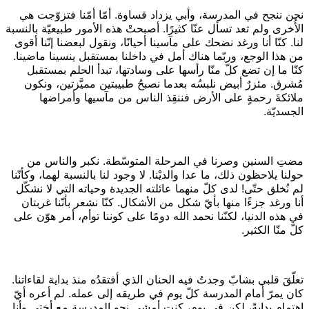
نحن ننجح في المدرسة، وأبي يزداد قساوة. أمّا أمّنا فتزوّجت هي
الأُخرى ولم تعد تسأل عنّا كثيرًا. أصبحتْ هذه الأمور طبيعيّة بالنسبة
لنا. كنّا أنا ورغد نضحك على مآسينا أحيانًا، ونقول لبعضنا إنّنا أقوى
من هذا الوجع، وربّما هناك أمل في داخلنا بمستقبل ينسينا ماضينا.
كنّا ما إن تضع كلّ منّا رأسها على وسادتها، تبدأ الحلم بمستقبل
مُشرق. مئزرٌ أبيض نلبسُه بعدما نصبحُ طبيبتين مميَّزتين، ونكون
ملائكةَ رحمةٍ على الأرض فننقِذ الناس من مآسيها وأمراضها
الجسديّة.
مضتِ السنين وصرنا في المرحلة المتوسّطة. نكبر والناس من
حولنا يلاحظون ذلك، ما عدا والديْنا. لا وجود لنا بالنسبة لهما، وكأنّنا
لم نُخلق حتّى! لدى كلّ منهما عائلته الجديدة وحياته التي لا نشكّل
أنا ورغد جزءًا منها بأيّ شكل من الأشكال. كنّا نشعر بأنّنا غربتان
في هذه الدنيا، لكنّنا نحمد الله دومًا على كوننا توأم، أمر هوّن على
كلّ منّا الكثير.
تعلّقَ قلبي بشابّ وجدتُ فيه الحنان الذي أفتقدُه منذ بداية لقاءاتنا.
كان يمرّ أمام المدرسة كلّ يوم في طريقه إلى عمله. لم أعره أيّ
اهتمام بدايةً، لكن في يوم، كنت أمشي نحو المدرسة مع أختي وأنا