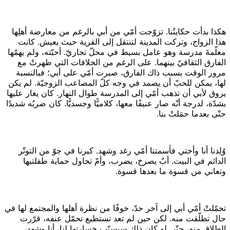
هكذا بدأت حكايتُنا. تزوّجت أمّي من أبي بالرغم من معارضة أهلِها
هذا الزواج، وتركت المدينة لتنتقل إلى القرية حيث يعيش. كانت
معلّمةَ مدرسة وهو عامل بسيط في محلّ تجاريّ. أحبّته، ولم يهمّها
الفارق الثقافيّ بينهما. على الرغم من الخلافات التي ظهرتْ مع
مرور الوقت بسبب ذاك الفارق، صبرت أمّي على أبي؛ فبالنسبة
لها، يمكن للحبّ أن يصمد في وجه كلّ المصاعب الزوجيّة. لم يكن
يروق لأبي أن تذهب أمّي إلى المدرسة طوال النهار. كان يغار عليها
بشدّة، لدرجة أنّه صار عنيفًا معها، كلاميًّا وجسديًّا. كان ضربُه شديدًا
حتّى بعدما حمَلتْ بنا.
وُلِدنا أنا وأختي فأسمتنا أمّي رغد وشهد. كبرنا في جوّ من التوتّر
الدائم في البيت. أبٌ يصرخ، يضرب، وأمّ تحاول حماية طفلتيها
وتعاني من قسوة ما بعدها قسوة.
تحمّلتْ أمّي أبي إلى آخر حدّ، خوفًا من نظرة أهلها والمجتمع لها في
حال تطلّقت منه. لكن حين لم تعد تستطيع تحمّل عنفه، قرّرت
الطلاق منه، حتّى لو كان ذلك سيسبّب خسارتها لنا، أنا وشهد،