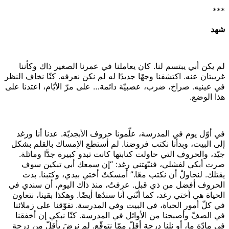
***
شهد
لم يكن أبي يبتسم لنا. كان يعاملنا في عمرنا الصغير ذاك وكأننا
غريبتان عنه. اكتشفنا وجهًا جديدًا له لم نكن نعرفه. كنّا نخاف النظر
في عينيه. صراخ، ضرب، عصبيّة دائمة… على مرّ الأيّام، اعتدنا على
هذا الوضع.
في أوّل يوم في المدرسة، علّمونا حروف الأبجديّة. عدنا أنا ورغد
إلى البيت، وبدأنا نكتب فروضنا. لم أستطع الإمساك بالقلم بشكل
جيّد، والحروف التي حاولت كتابتها كانت تبدو كبيرة جدًّا ومائلة.
صرت أبكي لفشلي، فنبّهتني رغد: “إن سمعك أبي تبكين سوف
يقتلك. لنحاولْ أن نكتب معًا.” أمسكتْ أختي بيدي، وكتبنا. بدت
الحروف أفضل من ذي قبل. عرفتُ، منذ ذاك اليوم، أن سندي في
الحياة هي أختي رغد، كما أنّني أنا سندُها أيضًا. وهكذا بقينا، نتعاون
في كلّ أمور الحياة، في البيت وفي المدرسة. تفوّقنا على زملائنا
في الصفّ وأصبحنا من الأوائل في المدرسة. كنّا نبكي إن أخفقنا
في مادّة ما، أو نِلنا درجة أقلّ ممّا نتوقّع. لم نرضَ بأقلّ من درجة