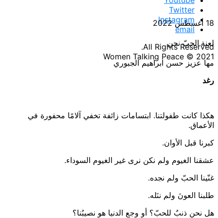
Twitter
Instagram
18 أغسطس 2022
email
لعنة الحبّ نحن
All Rights Reserved.
Women Talking Peace © 2021
مها عزيز حسن ابراهيم الجبوري
رغد
هكذا كانت طفولتنا. ابتسامات زائفة تخفي آلامًا محفورة في
الأعماق.
كبرنا قبل الأوان.
عشقنا الغيوم ولم نكن نرى غير الغيوم السوداء.
غنّينا الحبّ ولم نجده.
طلبنا العونَ ولم ننَله.
هل نحن ذنبٌ للحبّ؟ أو وجع الدنيا هو نصيبُنا؟