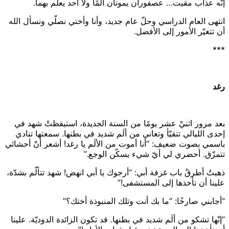
إنّه عذاب مقيت… عصفوران يموتان ألَمًا ولا أحد يعلم بهما.
انتهى العام الدراسي وحلّ عام جديد، وأنا وأختي نصلّي ونسأل الله
أن تتغيّر الأمور إلى الأفضل.
***
رغد
بعد مرور اثنيْ عشر يومًا من السنة الجديدة، استيقظتْ شهد في
إحدى الليالي تتقيّأ وتعاني من ألَم شديد في بطنها. سمعتها تنادي
باسمي بصوت ضعيف: “أنا أموت من الألَم يا رغد! أشعر أنّ أحشائي
تتمزّق. أحضري لي أيّ شيء يسكّن الوجع.”
ذهبتُ أطرقُ باب غرفة أبي: “أرجوك يا أبي انهض! شهد تتألّم بشدّة،
علينا أن تأخذها إلى المستشفى!”
“أجابني صارخًا: “ما بك أنت وتلك المنبوذة أختك؟”
“إنّها تشكو من ألَم شديد في بطنها. قد تكون الزائدة الدوديّة. علينا