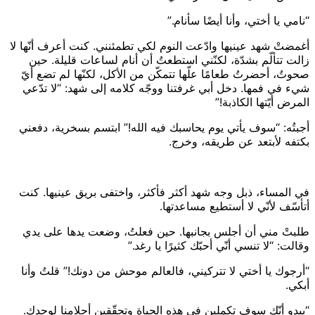
“نامي يا أختي، وأنا أيضًا سأنام.”
أغمضتْ شهد عينيها وادّعت النوم لكي تطمئنني. كنت أعرف أنّها لا
زالت تتألّم بشدّة، لكنّني استطعتُ أن أنام لساعات قليلة. حين
صحوتُ، أحضرتُ طعامًا علّها تتمكّن من الأكل، لكنّها لم تضع أيّ
شيء في فمها. دخل أبي غرفتنا ووجّه كلامه إلى شهد: “لا تدّعي
المرض أيّتها الكاذبة!”
أجبتُه: “سوف يأتي يوم يحاسبك فيه الله!” ابتسم بسخرية، دفعني
بكتفه لأبتعد عن طريقه، وخرج.
في المساء، ذبل وجه شهد أكثر فأكثر، واختفى بريق عينيها. كنت
أتأسّف لأنّي لا أستطيع مساعدتها.
طلبتْ مني أن أجلس بجانبها. حين فعلتُ، وضعت يدها على يدي
وقالت: “لا تنسي أنّي أحبّك كثيرًا يا رغد.”
“أرجوك يا أختي لا تتركيني، فالعالم موحش من دونك!” قلتُ وأنا
أبكي.
“يبدو أنّك سوف تكملين في هذه الحياة وتحقّقين أحلامنا لوحدك.