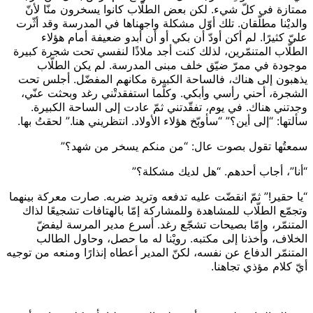
ممتازة في كلّ شيء. لكن بعض الطلّاب كانوا يسخرون منّا لأنّ
والديْنا مطلّقان. تلك أوّل مشكلة واجهناها في المدرسة وقد أثّرت
عليّ كثيرًا. لم أكن أودّ أن بكي أو أن أبدو ضعيفة أمام هؤلاء
الطلّاب المتنمّرين، لذلك كنت أجد ملاذًا لنفسي تحت شجرة كبيرة
موجودة في ممرّ ضيّق خلف مبنى المدرسة. لم يكن الطلّاب
يذهبون إلى هناك، فالساحة الكبيرة مكانهم المفضّل. أجلس تحت
الشجرة، أحني رأسي وأبكي. وكلّما استفقدتْني رغد وبحثت عنّي،
وجدتني هناك. في يوم، تفقّدتني ثمّ عادت إلى الساحة الكبيرة.
سألتها: “إلى أين؟” “سأوبّخ هؤلاء الأولاد. انتظريني هنا.” لحقتُ بها.
سمعتُها تقول بصوت عال: “من منكم يسخر من شهد؟”
“أنا”، أجاب أحدهم. “هل لديك مشكلة؟”
“يا حقير!” ثمّ انقضّت عليه تدفعه وتريد ضربه. صارت معركة بينهما
وتجمّع الطلّاب للمشاهدة وللمشاركة إمّا بالهتافات تشجيعًا لذاك
المتنمّر، وإمّا بصيحات تشجّع رغد. أسرع مدير المرسة ليفضّ
الخلاف، وأخذنا إلى مكتبه. رويْنا له ما حصل، وحاول الطالب
المتنمّر الدفاع عن نفسه، لكنّ المدير أعطاه إنذارًا ومنعه من توجيه
أيّ كلام مؤذي تجاهنا.