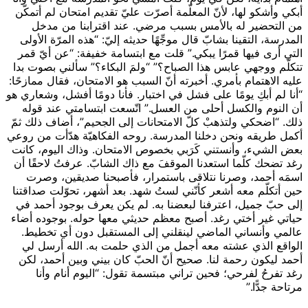
أبكي وأشكو لها، لأنّ المعلّمة أصرّت عليّ تقديم امتحان لم أتمكّن
من التحضير له بالأمس بسبب مرضي. عند اقترابنا من مدخل
المدرسة، التقينا بشابّ قال موجِّهًا حديثه إليّ: “هذه المرّة الأولى
التي أرى فيها قمرًا يبكي.” قلت مع ابتسامة خفيفة: “عن أيّ قمر
تتكلّم ووجهي عابس هذا الصباح؟” “ولمَ البكاء؟” سألني بصوت بدا
عليه الاهتمام بأمري. أخبرته أنّ السبب هو الامتحان، فقال ممازحًا:
“أنا لم أبكِ يومًا على فشل في اختبار. فأنا دومًا أفشل، وشعاري هو
أن النوم والكسل أحلى من العسل.” اتّسعت ابتسامتي عند قوله
ذلك. “اضحكي ولتذهبْ كلّ الامتحانات إلى الجحيم”، أضاف ذلك ثمّ
أكمل طريقه ونحن دخلنا المدرسة. روحه الفكاهيّة هدّأت من روعي
بعض الشيء، وأنستني كَرَبي بخصوص الامتحان. وذاك اليوم، كانت
رغد تضحك كلّما استعدنا الموقفَ مع ذاك الشابّ. عرفتُ لاحقًا أن
اسمَه أحمد، وصرنا نتلاقى باستمرار، فأصبحنا صديقين، وصرت
حين أتكلّم معه أشعر كأنّني لستُ شهد. بعد أشهر، تحوّلت صداقتنا
إلى حبّ جميل، اعترفنا لبعضنا به. لم يكن يعرف بوجود أحمد في
حياتي غير أختي رغد. أصبح معظم حديثي معها حوله. بوجوده أضاء
عالمي وأنساني الماضي لينقلني إلى المستقبل دون أي تخطيط.
الواقع الذي عشته معه أجمل من الذي حلمت به. الله أرسل لي
أحمد ليكون رحمة لنا. صحيح أنّ الحبّ كان بيني وبين أحمد، لكن
رغد تفرحُ لفرحي؛ فحين تراني مبتسمة تقول: “اليوم أنام وأنا
مرتاحة جدًّا.”