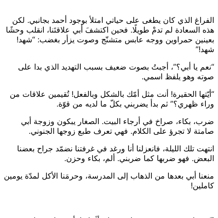
الفراغ الذي كان يطغى على حياتي امتلأ بوجود أحمد بجانبي. لكن
هذه السعادة لم تدمْ طويلًا. فحين اكتشفَ أبي علاقتَنا، انقلب وحشًا
بعينين حمراوين ووجه عابس متشنّج وصوت يزأر بغضب: “شهد!
شهد!”
“نعم يا أبي؟”، أجبتُ بصوت ضعيف بسبب التهديد الذي بدا على
صوته وهو يلفظ اسمي.
“أيّتها الحقيرة! أنت مثل أمّك بالشكل وبالفعل! تُقيمين علاقات من
وراء ظهري؟” ثم بدأ يضربني بكلّ ما لديه من قوّة.
ضرب، بكاء، صراخ في أرجاء البيت. الصغار يبكون وزوجة أبي
صامتة لا تجرؤ على الكلام. فهي تعرف طبع زوجها الجنوني.
انتهت تلك الليلة، فانعزلنا أنا ورغد في غرفتنا نضمّد جراح بعضنا
البعض. فهو ضربها كما ضربني. ألم، بكاء وحزن.
منعنا أبي بعدها من الذهاب إلى المدرسة، وحرمَنا الأكل لمدّة يومين
كاملين!