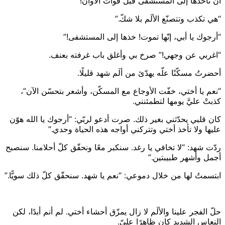
أن نأخذها إلى المستشفى قبل فوات الأوان!”
“هي تكذب وتتصنّع الألَم بلا شكّ.”
“أرجوك يا أبي، إنّها تموت! خذها إلى المستشفى!”
“اغربي عن وجهي!” صرخ بي وأغلق باب غرفته بعنف.
أحضرتُ مسكّنًا علّه يهدّئ من ألَم شهد قليلًا.
“نعم يا أختي، خفّت الأوجاع مع المسكّن، وأشعر بتحسّن الآن”،
كذبتْ عليَّ يومها لتطمئنني.
كان قلبي يحدّثني بغير ذلك. صرت أدعو لربّي: “أرجوك يا الله هوّن
عليها ولا تأخذ أختي وتتركني أواجه هذه الحياة وحدي.”
ردّت شهد: “لا تخافي يا رغد. سنكبر معًا ونحقّق كلّ أحلامنا. سنصبح
أجمل وأشهر طبيبتين.”
ابتسمتُ لها من خلال دموعي: “نعم يا شهد. سنحقّق كلّ ذلك سويًّا.”
حلّ الفجر علينا والألَم لا زال يمزّق أحشاء أختي. لم أنم أبدًا، لكن
النعاس الشديد كان ظاهرًا عليّ.