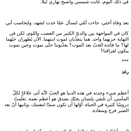
في ذلك اليوم، غابت شمسي وأصبح نهاري ليلًا.
بعد وفاة أختي، جاءت أمّي لتسأل عمّا حدث لشهد، ولتحاسب أبي.
كان في المواجهة بين والديّ الكثير من الغضب واللوم، لكن في
النهاية حزنهما واحد. هما يتعذّبان لموت ابنتهما. الآن يُظهران حبّهما
لها؟ ما فائدة الحبّ بعد الموت؟ يعذّبوننا حتّى نموت وحين نموت
يبكون لفراقنا؟
***
رغد
أعظم شيء وجدته في هذه الدنيا هو الحبّ لأنّه أتى علاجًا لكلّ
المآسي. أن تلتقي بإنسان يحبّك بصدق هو أعظم نعمة. تعلّمتُ
دروسًا كثيرة في الحياة. أوّلها أن تكون سندًا لنفسك، وثانيها أنّ بعد
الصبر فرج وسعادة.