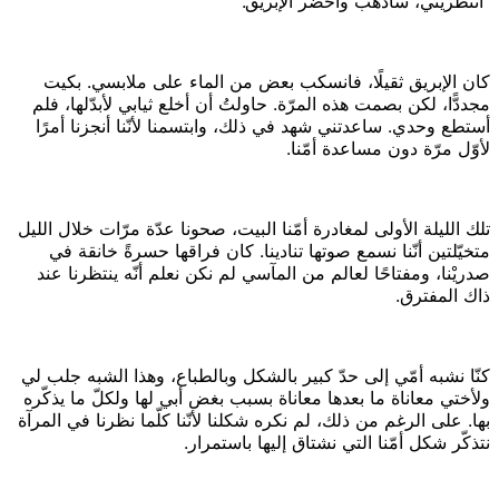
“انتظريني، سأذهب وأحضر الإبريق.”
كان الإبريق ثقيلًا، فانسكب بعض من الماء على ملابسي. بكيت
مجددًّا، لكن بصمت هذه المرّة. حاولتُ أن أخلع ثيابي لأبدّلها، فلم
أستطع وحدي. ساعدتني شهد في ذلك، وابتسمنا لأنّنا أنجزنا أمرًا
لأوّل مرّة دون مساعدة أمّنا.
تلك الليلة الأولى لمغادرة أمّنا البيت، صحونا عدّة مرّات خلال الليل
متخيّلتين أنّنا نسمع صوتها تنادينا. كان فراقها حسرةً خانقة في
صدريْنا، ومفتاحًا لعالم من المآسي لم نكن نعلم أنّه ينتظرنا عند
ذاك المفترق.
كنّا نشبه أمّي إلى حدّ كبير بالشكل وبالطباع، وهذا الشبه جلب لي
ولأختي معاناة ما بعدها معاناة بسبب بغض أبي لها ولكلّ ما يذكّره
بها. على الرغم من ذلك، لم نكره شكلنا لأنّنا كلّما نظرنا في المرآة
نتذكّر شكل أمّنا التي نشتاق إليها باستمرار.