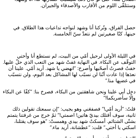
وستتلقّى اللوم من الأقارب والأصدقاء والجيران.
حصل الفراق، وتُركنا أنا وشهد لنواجه تداعيات هذا الطلاق. في
حينها، كنّا صغيرتين لم نتعدَّ سنّ الخامسة.
في الليلة الأولى لرحيل أمّي من البيت، لم نستطع أنا وأختي
التوقّف عن البكاء. في النهاية غفتْ شهد من التعب الذي حلّ عليها.
خفتُ فصرتُ أصحّيها وأصرخ: “انهضي يا شهد. أريد أمّي. علينا أن
نعدَها إذا عادت أنّنا لن نسبّب لها المشاكل بعد اليوم، ولن نتسبّب
في غضبِها منا.”
دخل أبي علينا ونحن شاهقتين من البكاء، فصرخ بنا: “كفّا عن البكاء
وإلّا سأضربكما!”
قلتُ: “أريد أمّي!” فصفعَني وهو يجيب: “إن سمعتك تقولين ذلك
ثانية، سوف أقتلك بيديّ هاتين! اصمتي!” ثمّ خرج من غرفتنا يتمتم
بشتّى الشتائم. أمسكتْ شهد بيدي وهمستْ: “هو سوف يقتلنا،
اسكتي يا أختي.” قلت: “عطشانة، أريد ماء.”